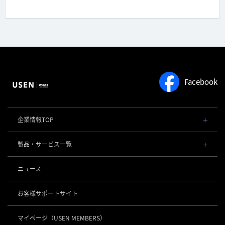
Facebook
企業情報TOP
会社概要・役員一覧
製品・サービス一覧
事業内容
導入事例
POSレジ 他
ニュース
社長メッセージ
お役立ち情報
USENレジ
オーダーシステム
沿革
お客様サポートサイト
USENセルフレジ
USEN Ticket & Pay
事業所一覧
キャッシュレス決済
USENレジTAB BEAUTY
USEN ハンディ
マイページ
（USEN MEMBERS）
店舗DX
USEN PAY
USENレジTAB STORE