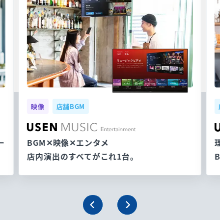
映像
店舗BGM
ー
BGM✕映像✕エンタメ
店内演出のすべてがこれ1台。