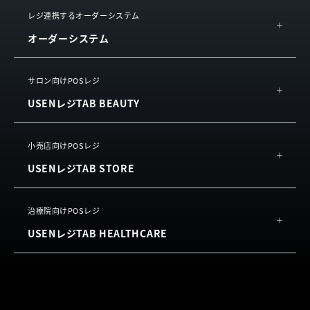
サービス連携
概要
レジ連携するオーダーシステム
お役立ち情報
オーダーシステム
機能
サービスをご利用中の方
活用イメージ
USEN ハンディ
サロン向けPOSレジ
動画で知る
USENレジTAB BEAUTY
USEN Mobile Order
お客様の声
利用規約
（単体導入）
よくある質問
概要
小売店向けPOSレジ
USEN Tablet Order
利用規約
USENレジTAB STORE
機能
利用規約
（単体導入）
お客様の声
USEN Ticket & Pay
概要
治療院向けPOSレジ
よくある質問
USENレジTAB HEALTHCARE
機能
利用規約
お客様の声
サロン向け予約システム
概要
よくある質問
USEN RESERVE BEAUTY
機能