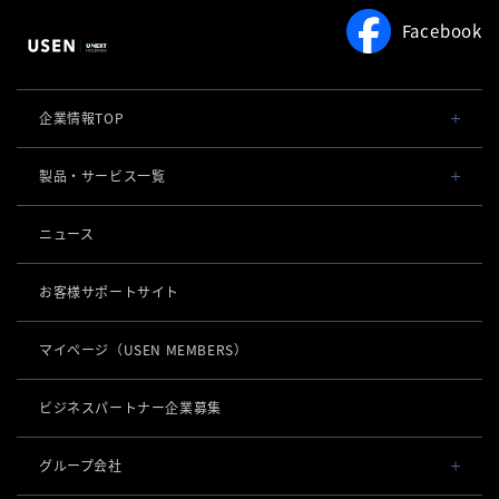
利用規約
よくある質問
Facebook
利用規約
企業情報TOP
会社概要・役員一覧
製品・サービス一覧
事業内容
導入事例
ニュース
POSレジ 他
社長メッセージ
お役立ち情報
USENレジ
オーダーシステム
お客様サポートサイト
沿革
USENセルフレジ
USEN Ticket & Pay
キャッシュレス決済
マイページ
（USEN MEMBERS）
事業所一覧
USENレジTAB BEAUTY
USEN ハンディ
USEN PAY
ロボティクス
店舗DX
USENレジTAB STORE
ビジネスパートナー企業募集
USEN Mobile Order
+
USEN PAY
KettyBot Pro（配膳）
USENレジTAB HEALTHCARE
数字で見るUSEN
集客・予約
USEN Tablet Order
グループ会社
USEN PAY ENTRY
PuduBot2（配膳）
勤怠管理「USEN スタッフシフト」
USEN SMART RESERVE
サスティナビリティ