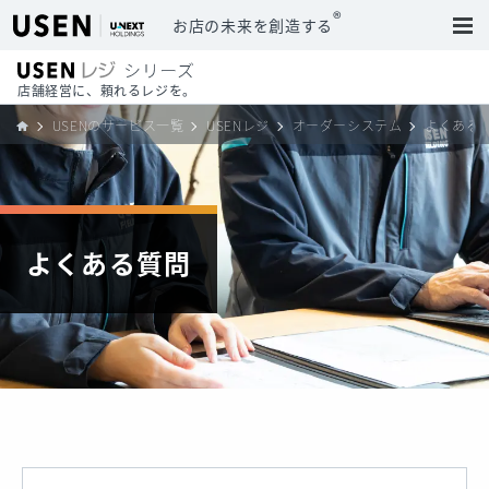
®
お店の未来を創造する
店舗経営に、頼れるレジを。
USENのサービス一覧
USENレジ
オーダーシステム
よくある
よくある質問