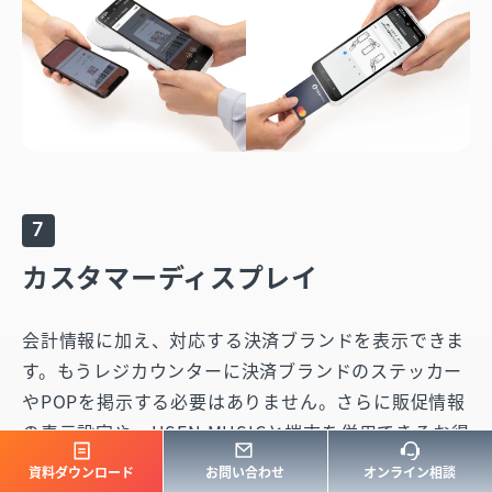
7
カスタマーディスプレイ
会計情報に加え、対応する決済ブランドを表示できま
す。もうレジカウンターに決済ブランドのステッカー
やPOPを掲示する必要はありません。さらに販促情報
の表示設定や、USEN MUSICと端末を併用できるお得
なプランもご用意。
資料ダウンロード
お問い合わせ
オンライン相談