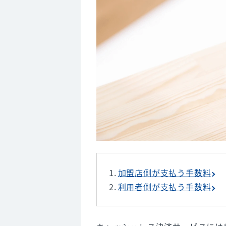
USEN PAYシリーズ
Square
STORES決済
sterapack
AirPAY
8. キャッシュレス決済の導入に
9. コストをかけてでも導入した
加盟店側が支払う手数料
利用者側が支払う手数料