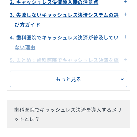
2. キャッシュレス決済導入時の注意点
会計業務の効率化によるスタッフの負担軽減
初期費用とランニングコストの把握
3. 失敗しないキャッシュレス決済システムの選
現金の取り扱いの減少による安全性の向上
患者層に合った決済方法の選択
び方ガイド
システム障害やネットワークトラブルの対応
セキュリティの信頼性とデータ保護対策
4. 歯科医院でキャッシュレス決済が普及してい
会計時の運用に適したPINレス取引ができる端末
ない理由
選定
売上金の入金タイミング
5. まとめ：歯科医院でキャッシュレス決済を導
医療機関向けの特別料率の適用
スタッフへの教育コスト
入する際のポイント
サポート体制と評判
もっと見る
歯科医院で導入されるUSEN PAYシリーズとは
歯科医院でキャッシュレス決済を導入するメリ
ットとは？