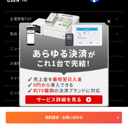
企業情報TOP
会社概要・役員一覧
製品・サービス一覧
事業内容
導入事例
ニュース
POSレジ 他
社長メッセージ
お役立ち情報
USENレジ
オーダーシステム
お客様サポートサイト
沿革
USENセルフレジ
USEN Ticket & Pay
キャッシュレス決済
マイページ
（USEN MEMBERS）
事業所一覧
USENレジTAB BEAUTY
USEN ハンディ
USEN PAY
ロボティクス
店舗DX
USENレジTAB STORE
ビジネスパートナー企業募集
USEN Mobile Order
+
USEN PAY
KettyBot Pro（配膳）
USENレジTAB HEALTHCARE
数字で見るUSEN
集客・予約
USEN Tablet Order
グループ会社
USEN PAY ENTRY
PuduBot2（配膳）
勤怠管理「USEN スタッフシフト」
USEN SMART RESERVE
サスティナビリティ
USEN & U-NEXT GROUP
資料請求・お問い合わせ
USEN Order & Pay
⁩音楽配信
USEN PAY QR
登録商標
BellaBot Pro（配膳）
株式会社 U-NEXT HOLDINGS
ヒトサラ