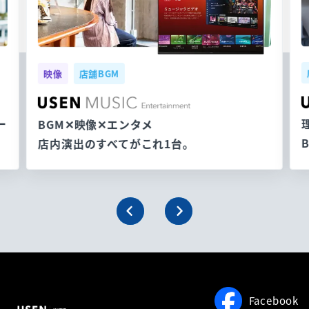
映像
店舗BGM
ー
BGM✕映像✕エンタメ
店内演出のすべてがこれ1台。
Facebook