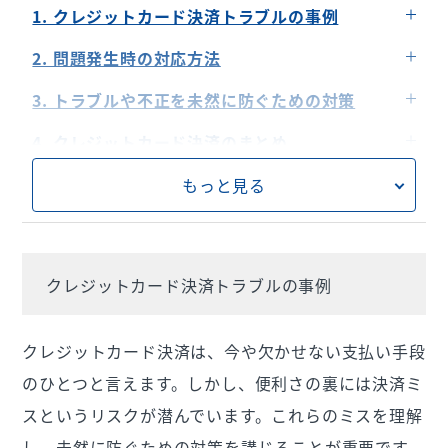
1. クレジットカード決済トラブルの事例
二重請求のリスクとその対応策
2. 問題発生時の対応方法
支払い金額の誤入力の原因と防止策
迅速な対応手段の確認
3. トラブルや不正を未然に防ぐための対策
店舗側の端末エラーによる決済トラブル
不正利用が疑われる場合の初期対応
最新端末の導入とセキュリティ更新
4. クレジットカード決済のまとめ
決済ミス防止のための教育とトレーニング
決済時におけるお客様との金額確認の重要性
もっと見る
クレジットカード情報の安全な管理方法
クレジットカード決済トラブルの事例
クレジットカード決済は、今や欠かせない支払い手段
のひとつと言えます。しかし、便利さの裏には決済ミ
スというリスクが潜んでいます。これらのミスを理解
し、未然に防ぐための対策を講じることが重要です。