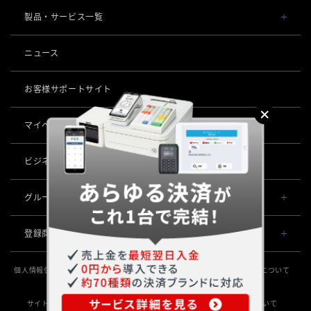
会社概要・役員一覧
製品・サービス一覧
事業内容
導入事例
ニュース
POSレジ 他
社長メッセージ
お役立ち情報
USENレジ
オーダーシステム
お客様サポートサイト
沿革
USENセルフレジ
USEN Ticket & Pay
キャッシュレス決済
マイページ
（USEN MEMBERS）
事業所一覧
USENレジTAB BEAUTY
USEN ハンディ
USEN PAY
ロボティクス
店舗DX
USENレジTAB STORE
ビジネスパートナー企業募集
USEN Mobile Order
+
USEN PAY
KettyBot Pro（配膳）
USENレジTAB HEALTHCARE
数字で見るUSEN
集客・予約
USEN Tablet Order
グループ会社
USEN PAY ENTRY
PuduBot2（配膳）
勤怠管理「USEN スタッフシフト」
USEN SMART RESERVE
サスティナビリティ
USEN & U-NEXT GROUP
USEN Order & Pay
⁩音楽配信
USEN PAY QR
登録商標
BellaBot Pro（配膳）
株式会社 U-NEXT HOLDINGS
ヒトサラ
グループ会社
USEN My Menu Premium
USEN MUSIC
通信
登録第７０２６４７０号
PUDU T300（運搬）
SAVOR JAPAN
個人情報保護方針
個人情報の取り扱いについて
特定個人情報の取扱いについて
登録第７０２６８８０号
USEN MUSIC Entertainment
採用情報
USEN AIR UNLIMITED
PUDU CC1（清掃）
勧誘方針
情報セキュリティ基本方針
サステナビリティ活動
電話
登録第６６５８３１３号
アプリンク
OTORAKU -音・楽-
登録第６６１８６０３号
サイトポリシー
サイトマップ
放送番組審議会
SDGsの取組みについて
USEN AIR