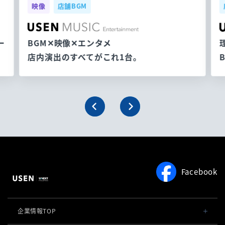
映像
店舗BGM
ー
BGM✕映像✕エンタメ
店内演出のすべてがこれ1台。
Facebook
企業情報TOP