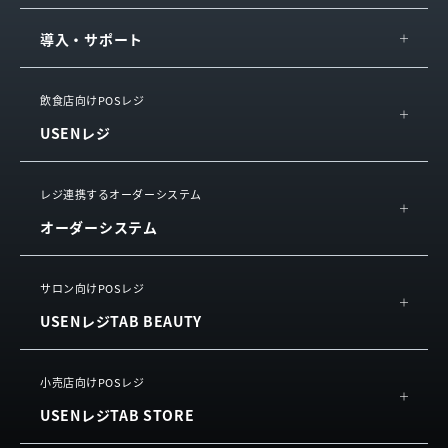
導入・サポート
IT導入補助金
飲食店向けPOSレジ
USENレジ
導入の流れ・サポート
サービス連携
概要
レジ連携するオーダーシステム
お役立ち情報
オーダーシステム
機能
サービスをご利用中の方
活用イメージ
USEN ハンディ
サロン向けPOSレジ
動画で知る
USENレジTAB BEAUTY
USEN Mobile Order
お客様の声
利用規約
（単体導入）
よくある質問
概要
小売店向けPOSレジ
USEN Tablet Order
利用規約
USENレジTAB STORE
機能
利用規約
（単体導入）