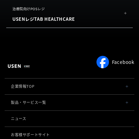
お客様の声
USEN Ticket & Pay
概要
治療院向けPOSレジ
よくある質問
USENレジTAB HEALTHCARE
機能
利用規約
お客様の声
サロン向け予約システム
概要
よくある質問
USEN RESERVE BEAUTY
機能
利用規約
よくある質問
Facebook
利用規約
企業情報TOP
会社概要・役員一覧
製品・サービス一覧
事業内容
導入事例
ニュース
POSレジ 他
社長メッセージ
お役立ち情報
USENレジ
オーダーシステム
お客様サポートサイト