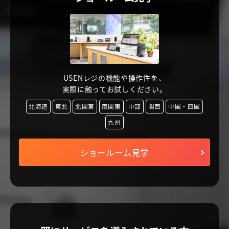
USENレジの機能や操作性を、
実際に触ってお試しください。
北海道
東北
北関東
南関東
中部
関西
中国・四国
九州
ショールーム見学