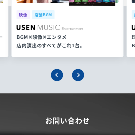
映像
店舗BGM
ー
BGM✕映像✕エンタメ
店内演出のすべてがこれ1台。
お問い合わせ