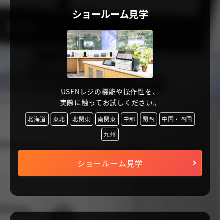
ショールーム見学
USENレジの機能や操作性を、
実際に触ってお試しください。
北海道
東北
北関東
南関東
中部
関西
中国・四国
九州
ショールーム見学