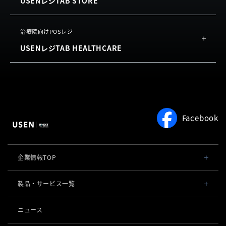
USENレジTAB STORE
機能
利用規約
（単体導入）
お客様の声
USEN Ticket & Pay
概要
治療院向けPOSレジ
よくある質問
USENレジTAB HEALTHCARE
機能
利用規約
お客様の声
サロン向け予約システム
概要
よくある質問
USEN RESERVE BEAUTY
機能
利用規約
よくある質問
Facebook
利用規約
企業情報TOP
会社概要・役員一覧
製品・サービス一覧
事業内容
導入事例
ニュース
POSレジ 他
社長メッセージ