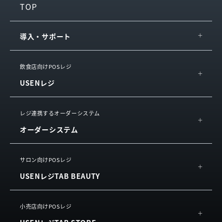
TOP
導入・サポート
IT導入補助金
飲食店向けPOSレジ
USENレジ
導入の流れ・サポート
サービス連携
概要
レジ連携するオーダーシステム
お役立ち情報
オーダーシステム
機能
サービスをご利用中の方
活用イメージ
USEN ハンディ
サロン向けPOSレジ
動画で知る
USENレジTAB BEAUTY
USEN Mobile Order
お客様の声
利用規約
（単体導入）
よくある質問
概要
小売店向けPOSレジ
USEN Tablet Order
利用規約