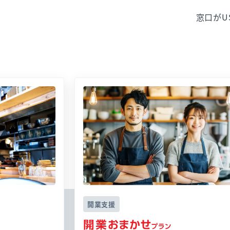
窓口がU
開業支援