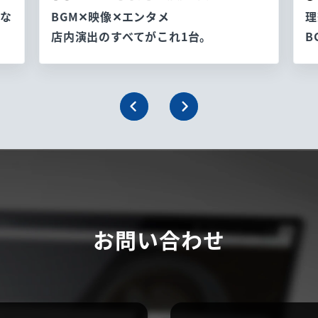
な
理
BGM✕映像✕エンタメ
B
店内演出のすべてがこれ1台。
お問い合わせ