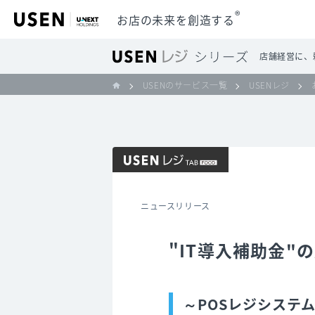
®
お店の未来を創造する
店舗経営に、
USENのサービス一覧
USENレジ
ニュースリリース
"IT導入補助金
～POSレジシステ