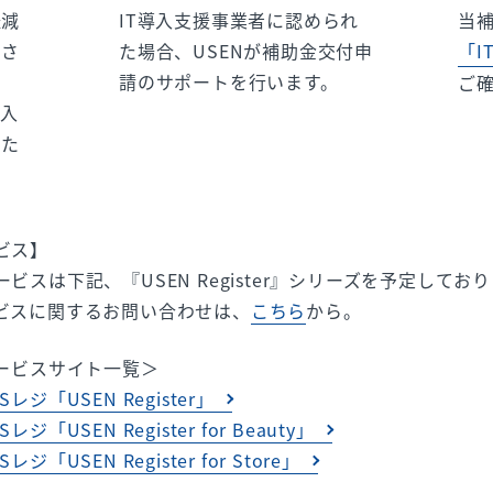
軽減
IT導入支援事業者に認められ
当
客さ
た場合、USENが補助金交付申
「I
ま
請のサポートを行います。
ご
導入
いた
ビス】
ビスは下記、『USEN Register』シリーズを予定して
ビスに関するお問い合わせは、
こちら
から。
サービスサイト一覧＞
「USEN Register」
USEN Register for Beauty」
USEN Register for Store」