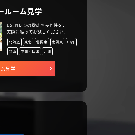
ールーム見学
USENレジの機能や操作性を、
実際に触ってお試しください。
北海道
東北
北関東
南関東
中部
関西
中国・四国
九州
ーム見学