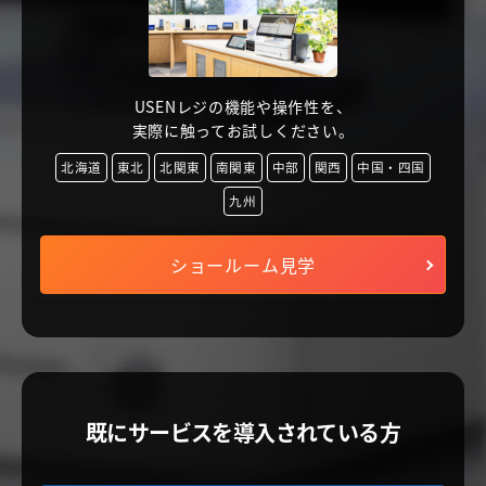
USENレジの機能や操作性を、
実際に触ってお試しください。
北海道
東北
北関東
南関東
中部
関西
中国・四国
九州
ショールーム見学
既にサービスを導入されている方