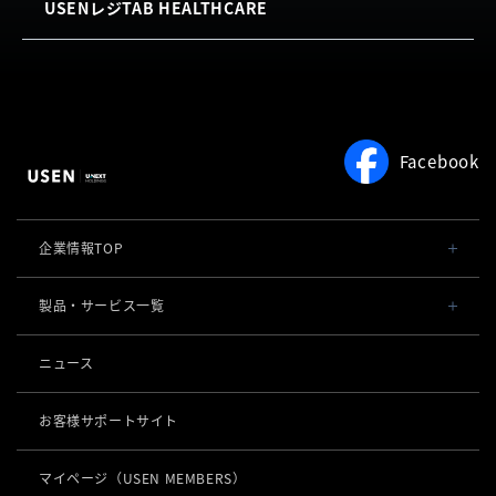
USENレジTAB HEALTHCARE
機能
利用規約
お客様の声
サロン向け予約システム
概要
よくある質問
USEN RESERVE BEAUTY
機能
利用規約
よくある質問
Facebook
利用規約
企業情報TOP
会社概要・役員一覧
製品・サービス一覧
事業内容
導入事例
ニュース
POSレジ 他
社長メッセージ
お役立ち情報
USENレジ
オーダーシステム
お客様サポートサイト
沿革
USENセルフレジ
USEN Ticket & Pay
キャッシュレス決済
マイページ
（USEN MEMBERS）
事業所一覧
USENレジTAB BEAUTY