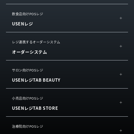
IT導入補助金
飲食店向けPOSレジ
USENレジ
導入の流れ・サポート
サービス連携
概要
レジ連携するオーダーシステム
お役立ち情報
オーダーシステム
機能
サービスをご利用中の方
活用イメージ
USEN ハンディ
サロン向けPOSレジ
動画で知る
USENレジTAB BEAUTY
USEN Mobile Order
お客様の声
利用規約
（単体導入）
よくある質問
概要
小売店向けPOSレジ
USEN Tablet Order
利用規約
USENレジTAB STORE
機能
利用規約
（単体導入）
お客様の声
USEN Ticket & Pay
概要
治療院向けPOSレジ
よくある質問