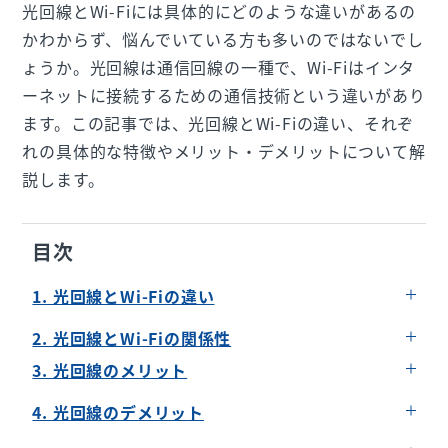
光回線とWi-Fiには具体的にどのような違いがあるの
かわからず、悩んでいている方も多いのではないでし
ょうか。光回線は通信回線の一種で、Wi-Fiはインタ
ーネットに接続するための通信技術という違いがあり
ます。この記事では、光回線とWi-Fiの違い、それぞ
れの具体的な特徴やメリット・デメリットについて解
説します。
目次
1. 光回線とWi-Fiの違い
光回線は光ファイバーを利用した通信回線
2. 光回線とWi-Fiの関係性
Wi-Fiは電波を利用した通信技術
3. 光回線のメリット
最大通信速度が速い
4. 光回線のデメリット
通信制限がなく月額で使い放題
エリア・建物の構造上利用できない場合がある