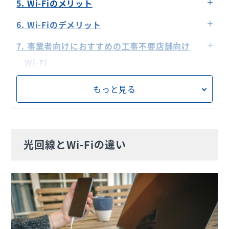
5. Wi-Fiのメリット
スマホとセットの契約で割引される場合がある
立ち合いが必要な工事が発生する場合がある
複数機器を同時接続しやすい
6. Wi-Fiのデメリット
開通まで時間を要する
配線が最低限でシンプル
利用場所の周辺環境によって電波が弱くなる可能
7. 事業者向けにおすすめの工事不要店舗向け
持ち運びできない
性がある
ケーブルを引くのが難しい場所でも利用できる
Wi-Fi
時間帯により、通信速度が遅くなる
他の電化製品からの電波干渉を受ける可能性があ
スマホのデータ通信料を節約できる
8. 光回線とWi-Fiの違いに関するよくある質問
る
契約期間がある
もっと見る
Q. 差し込みタイプのWi-Fiルーターは持ち運びで
9. 光回線とWi-Fiは状況によって使い分けよう
きる？
Q. 光回線を使用するWi-Fiとその他のWi-Fiに契約
方法の違いはある？
光回線とWi-Fiの違い