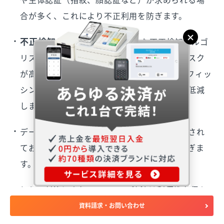
合が多く、これにより不正利用を防ぎます。
不正検知システム
：AIを活用した不正検知アルゴ
リズムが、異常な取引を自動的に検出し、リスク
が高い取引をブロックします。これにより、フィッ
シング詐欺やアカウント乗っ取りのリスクを低減
します​。
データの暗号化
：決済データは高度に暗号化され
ており、ネットワーク上でのデータ漏洩を防ぎま
す。
これらの対策により、QRコード決済は利便性を保ち
ながらもセキュリティを強化しています。
資料請求・お問い合わせ