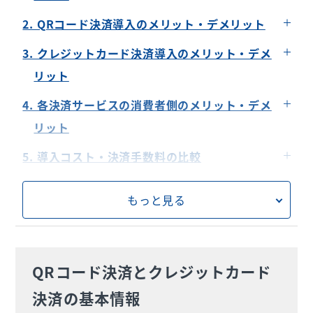
QRコード決済の仕組みと使い方
2. QRコード決済導入のメリット・デメリット
クレジットカード決済の仕組みと使い方
メリット①導入コストが低い
3. クレジットカード決済導入のメリット・デメ
電子マネーやタッチ決済とは何が違う？
メリット②利便性が高い
リット
メリット③データの収集が行える
メリット①利用客の増加
4. 各決済サービスの消費者側のメリット・デメ
デメリット①ネットワーク接続が必要
メリット②信用力の向上
リット
デメリット②セキュリティリスク
メリット③顧客単価が上がる
QRコード決済のメリット・デメリット
5. 導入コスト・決済手数料の比較
デメリット③運用コストがかかる
デメリット①決済ごとに手数料がかかる
クレジットカード決済のメリット・デメリット
各決済サービスの主なセキュリティ対策
6. おすすめは組み合わせての利用
デメリット②運用費用がかかる
もっと見る
QRコード決済のセキュリティ対策
7. 各決済サービスの導入方法・手順
デメリット③現金化までに時間がかかる
クレジットカード決済のセキュリティ対策
QRコード決済導入の流れ
8. キャッシュレス決済導入には「USEN PAY」
クレジットカード決済導入の流れ
シリーズがおすすめ
QRコード決済とクレジットカード
USENPAYシリーズの紹介
9. QRコードとクレジットカード両方の良さを
決済の基本情報
取り入れよう！