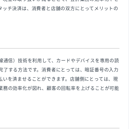
タッチ決済は、消費者と店舗の双方にとってメリットの
新トレンド
チ決済を選ぶために
方
無線通信）技術を利用して、カードやデバイスを専用の読
USEN PAYがおすすめ
完了する方法です。消費者にとっては、暗証番号の入力
払いを済ませることができます。店舗側にとっては、現
業務の効率化が図れ、顧客の回転率を上げることが可能