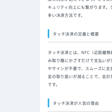
キュリティ向上にも繋がります。
新技術：タッチ決済における最
多い決済方法です。
業界全体の進化と競争
消費者の期待と未来のサービス
タッチ決済の定義と概要
6. まとめ：あなたに最適なタッ
店舗に合ったタッチ決済の選び
タッチ決済とは、NFC（近距離
タッチ決済対応端末を導入するなら
み取り機にかざすだけで支払いが
やサインが不要で、スムーズに支
金の取り扱いが減ることで、会計
です。
タッチ決済が人気の理由