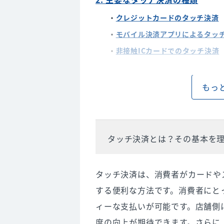
クレジットカードのタッチ決済
モバイル決済アプリによるタッ
非接触ICカードでのタッチ決済
3. タッチ決済の利点と課題
もっ
利便性：時間の短縮と操作の簡
セキュリティ：安全性に関する
普及の障壁をどのように克服す
タッチ決済とは？その基本を
4. タッチ決済を利用する際の注
リーダーやデバイスのメンテナ
タッチ決済は、消費者がカードや
トラブルシューティング：よく
する便利な方法です。消費者にと
料金や手数料について知ってお
ィーな支払いが可能です。店舗側
度の向上が期待できます。さらに
5. これからのタッチ決済の展望