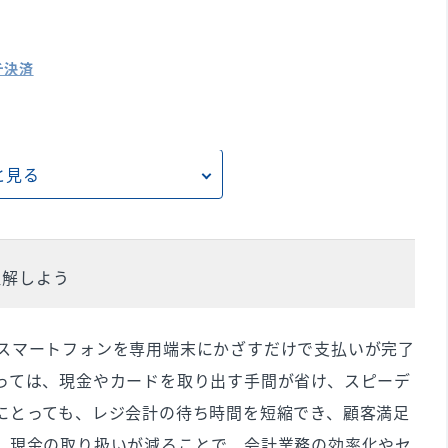
チ決済
と見る
略化
考察
べきか
理解しよう
意点
ンス
スマートフォンを専用端末にかざすだけで支払いが完了
ある問題とその対策
っては、現金やカードを取り出す手間が省け、スピーデ
くべきこと
にとっても、レジ会計の待ち時間を短縮でき、顧客満足
、現金の取り扱いが減ることで、会計業務の効率化やセ