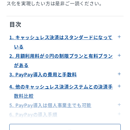
ス化を実現したい方は是非ご一読ください。
目次
1. キャッシュレス決済はスタンダードになって
いる
2. 月額利用料が０円の制限プランと有料プラン
がある
3. PayPay導入の費用と手数料
PayPay導入時の初期費用
4. 他のキャッシュレス決済システムとの決済手
月額利用料
数料比較
決済手数料
5. PayPay導入は個人事業主でも可能
無料キャンペーンの有無
6. PayPayの導入手順
仮登録する
7. PayPay導入のメリット