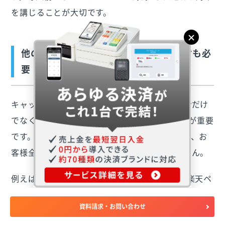
を講じることが大切です。
他のキャッシュレス決済サービスの検討も必
要
キャッシュレス決済を導入する際には、PayPayだけ
でなく他の決済サービスの導入も検討することが重要
です。PayPayは国内で高い普及率を誇りますが、お
客様全員がPayPayを利用しているとは限りません。
例えば、QRコード決済ではPayPayの他にも「楽天ペ
イ」や「LINE Pay」が人気です。また、クレジット
資料請求・お問い合わせ
カードや交通系ICカードでの支払いを希望する方もい