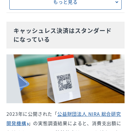
もっと見る
申込み案内メールを受信する
決済手数料が最安値水準
8. PayPay導入のデメリット
審査情報を入力する
加盟店となることで集客力が上がる
入金タイミングの管理が必要
9. USEN PAYシリーズでPayPayなど複数の決
審査が完了するのを待つ
レジでの決済スピードが上がる
セキュリティに気を付ける必要がある
キャッシュレス決済はスタンダード
済方法を導入しよう
スターターキットのガイドに沿って、利用を開始
現金を扱う手間が減る
になっている
他のキャッシュレス決済サービスの検討も必要
する
2023年に公開された「
公益財団法人 NIRA 総合研究
開発機構
」の実態調査結果によると、消費支出額に