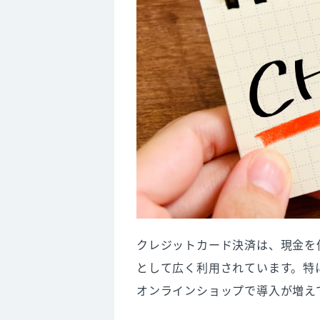
実際の運用方法
5. クレジットカード決済導入に
初期費用
月額費用
決済手数料
6. 主要なクレジットカード決済
主な決済サービスの特徴と比較
クレジットカード会社の選定ポ
7. クレジットカード決済の導入に
クレジットカード決済は、現金を
170種類以上のブランドに対応
として広く利用されています。特
QRコード決済も利用可能
オンラインショップで導入が増え
3つのシリーズで自社に合わせて