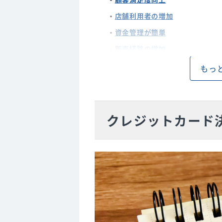
店舗利用者の増加
資金管理が簡単
販売経路の増加
もっ
3. クレジットカード決済導入の
導入コストがかかる
決済ごとに手数料がかかる
クレジットカード
セキュリティのリスク
4. クレジットカード決済の導入
必要な機器とシステム
クレジットカード会社や決済代
審査と契約手続き
システムの設定と導入