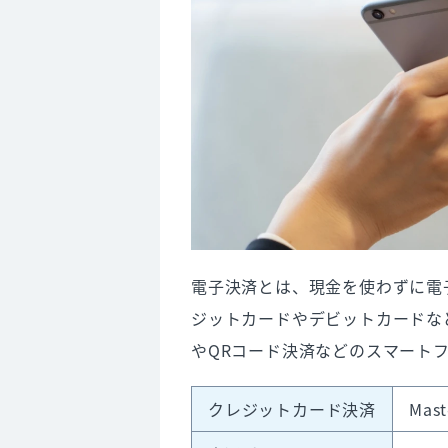
6. 【消費者】電子決済のメリット
現金を持ち歩かなくていい
支払いがスムーズに行える
いつ・どこで・いくら買い物し
ポイントがたまる決済方法があ
自分に合った決済サービスの選
7. 【消費者】電子決済のデメリ
決済サービスによってはチャー
電子決済とは、現金を使わずに電
個人情報を提供する必要がある
ジットカードやデビットカードな
不正利用の可能性がある
やQRコード決済などのスマート
トラブルにより使用できない場
クレジットカード決済
Mas
8. 電子決済の導入方法