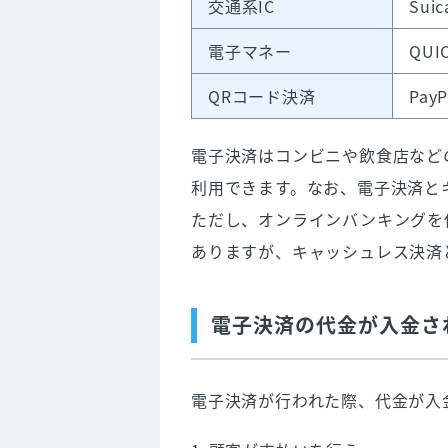
交通系IC
Sui
直接契約
決済代行会社との契約
電子マネー
QUI
システム設定・トレーニング
QRコード決済
Pa
9. 電子決済サービス選びのポイ
電子決済はコンビニや飲食店など
導入費用・手数料
利用できます。なお、電子決済と
トラブル時のサポート体制
ただし、オンラインバンキングを
操作性の高さ
ありますが、キャッシュレス決済
入金サイクル
対応している決済手段
電子決済の代金が入金さ
「据え置き型」と「モバイル型
10. 電子決済に関するよくある質
電子決済が行われた際、代金が入
11. 電子決済で売上増を実現しよ