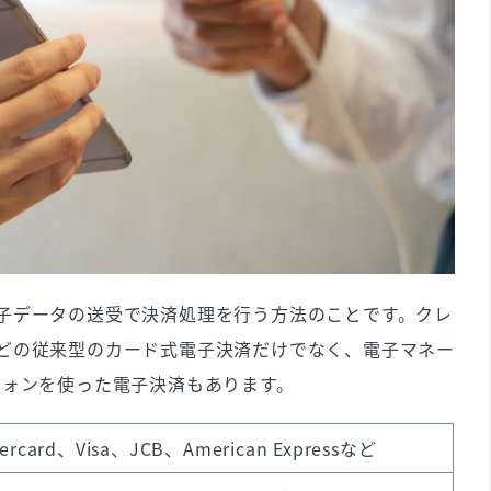
たか把握しやすい
る
択ができる
ット
ジに手間がかかる
子データの送受で決済処理を行う方法のことです。クレ
どの従来型のカード式電子決済だけでなく、電子マネー
フォンを使った電子決済もあります。
合がある
tercard、Visa、JCB、American Expressなど