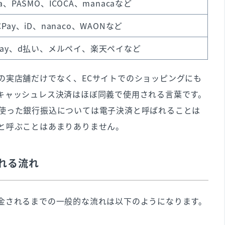
ca、PASMO、ICOCA、manacaなど
CPay、iD、nanaco、WAONなど
yPay、d払い、メルペイ、楽天ペイなど
ント
の実店舗だけでなく、ECサイトでのショッピングにも
キャッシュレス決済はほぼ同義で使用される言葉です。
使った銀行振込については電子決済と呼ばれることは
と呼ぶことはあまりありません。
れる流れ
」
問
金されるまでの一般的な流れは以下のようになります。
う