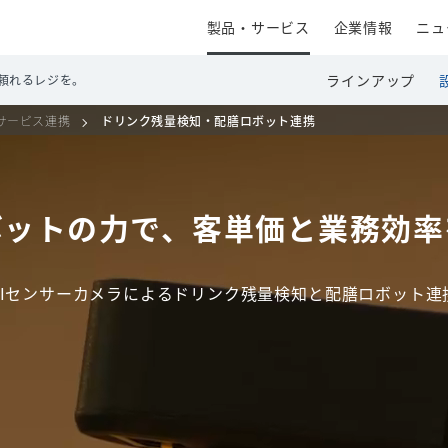
製品・サービス
企業情報
ニュ
ラインアップ
頼れるレジを。
サービス連携
ドリンク残量検知・配膳ロボット連携
ボットの力で、
客単価と業務効率
AIセンサーカメラによるドリンク残量検知と
配膳ロボット連