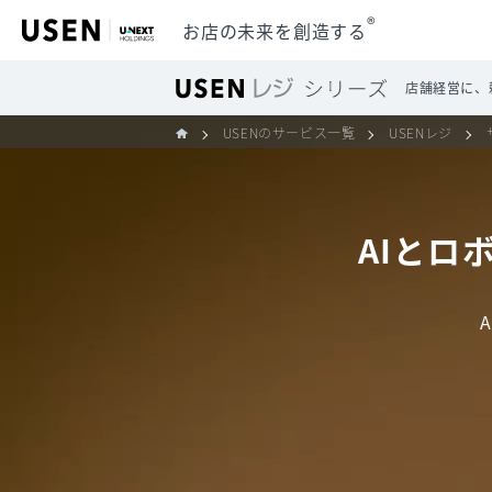
®
お店の未来を創造する
店舗経営に、
USENのサービス一覧
USENレジ
AIとロ