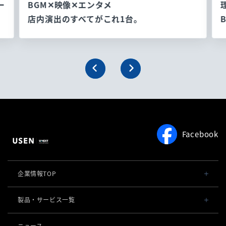
ー
BGM✕映像✕エンタメ
店内演出のすべてがこれ1台。
Facebook
企業情報TOP
会社概要・役員一覧
製品・サービス一覧
事業内容
導入事例
ニュース