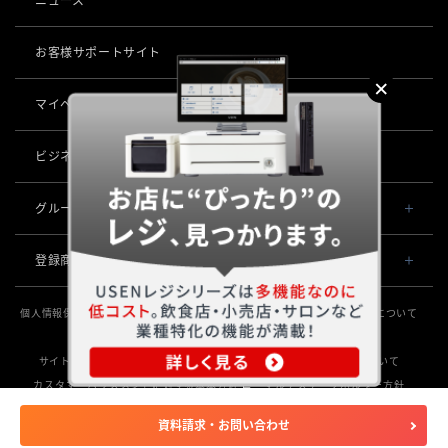
POSレジ 他
社長メッセージ
お役立ち情報
USENレジ
オーダーシステム
お客様サポートサイト
沿革
USENセルフレジ
USEN Ticket & Pay
キャッシュレス決済
マイページ
（USEN MEMBERS）
事業所一覧
USENレジTAB BEAUTY
USEN ハンディ
USEN PAY
ロボティクス
店舗DX
USENレジTAB STORE
ビジネスパートナー企業募集
USEN Mobile Order
+
USEN PAY
KettyBot Pro（配膳）
USENレジTAB HEALTHCARE
数字で見るUSEN
集客・予約
USEN Tablet Order
グループ会社
USEN PAY ENTRY
PuduBot2（配膳）
勤怠管理「USEN スタッフシフト」
USEN SMART RESERVE
サスティナビリティ
USEN & U-NEXT GROUP
USEN Order & Pay
⁩音楽配信
USEN PAY QR
登録商標
BellaBot Pro（配膳）
株式会社 U-NEXT HOLDINGS
ヒトサラ
グループ会社
USEN My Menu Premium
USEN MUSIC
通信
登録第７０２６４７０号
PUDU T300（運搬）
SAVOR JAPAN
個人情報保護方針
個人情報の取り扱いについて
特定個人情報の取扱いについて
登録第７０２６８８０号
USEN MUSIC Entertainment
採用情報
USEN AIR UNLIMITED
PUDU CC1（清掃）
勧誘方針
情報セキュリティ基本方針
サステナビリティ活動
電話
登録第６６５８３１３号
アプリンク
OTORAKU -音・楽-
登録第６６１８６０３号
サイトポリシー
サイトマップ
放送番組審議会
SDGsの取組みについて
USEN AIR
KLEENBOT C40（清掃）
USEN PHONE
登録第６３８６７４６号
サロン向け予約システム
カスタマーハラスメントに対する基本方針
マルチステークホルダー方針
防犯カメラ
CM録音機能つきBGM
USEN光
登録第６１５８６１６号
KLEENBOT C30（清掃）
「USEN RESERVE BEAUTY」
USEN Camera
資料請求・お問い合わせ
登録第６０１６５１３号
海外店舗BGM
サイネージ
Copyright © USEN CORPORATION All Rights Reserved.
USEN Wi-Fi