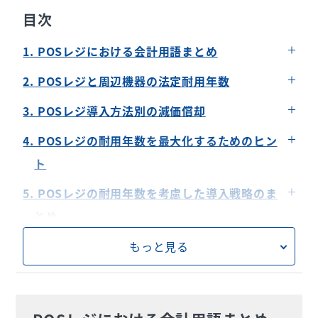
目次
1. POSレジにおける会計用語まとめ
固定資産
2. POSレジと周辺機器の法定耐用年数
減価償却
POSレジ本体の法定耐用年数
3. POSレジ導入方法別の減価償却
法定耐用年数
周辺機器の法定耐用年数
購入した場合の減価償却
4. POSレジの耐用年数を最大化するためのヒン
リースした場合の減価償却
ト
レンタルした場合の減価償却
定期的なメンテナンスの重要性
5. POSレジの耐用年数を考慮した導入戦略のま
耐用年数を延ばすための具体的な手法
とめ
POSレジの買い替え時期を見極めるポイント
もっと見る