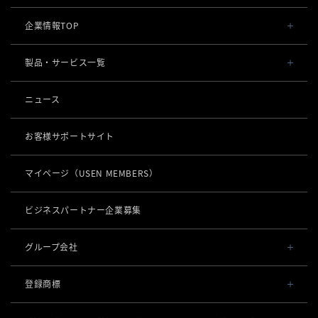
企業情報TOP
会社概要・役員一覧
製品・サービス一覧
事業内容
導入事例
ニュース
POSレジ 他
社長メッセージ
お役立ち情報
USENレジ
オーダーシステム
お客様サポートサイト
沿革
USENセルフレジ
USEN Ticket & Pay
キャッシュレス決済
マイページ
（USEN MEMBERS）
事業所一覧
USENレジTAB BEAUTY
USEN ハンディ
USEN PAY
ロボティクス
店舗DX
USENレジTAB STORE
ビジネスパートナー企業募集
USEN Mobile Order
+
USEN PAY
KettyBot Pro（配膳）
USENレジTAB HEALTHCARE
数字で見るUSEN
集客・予約
USEN Tablet Order
グループ会社
USEN PAY ENTRY
PuduBot2（配膳）
勤怠管理「USEN スタッフシフト」
USEN SMART RESERVE
サスティナビリティ
USEN & U-NEXT GROUP
USEN Order & Pay
⁩音楽配信
USEN PAY QR
登録商標
BellaBot Pro（配膳）
株式会社 U-NEXT HOLDINGS
ヒトサラ
グループ会社
USEN My Menu Premium
USEN MUSIC
通信
登録第７０２６４７０号
PUDU T300（運搬）