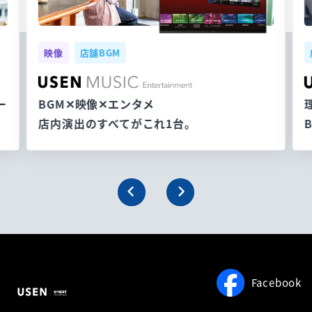
映像
店舗BGM
ー
BGM✕映像✕エンタメ
店内演出のすべてがこれ1台。
Facebook