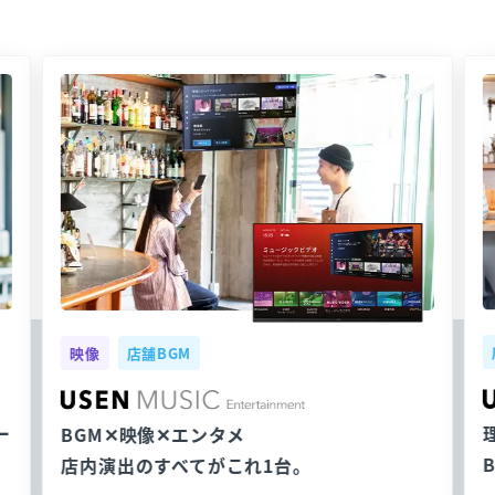
映像
店舗BGM
ー
BGM✕映像✕エンタメ
店内演出のすべてがこれ1台。