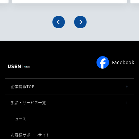
Facebook
企業情報TOP
会社概要・役員一覧
製品・サービス一覧
事業内容
導入事例
ニュース
POSレジ 他
社長メッセージ
お役立ち情報
USENレジ
オーダーシステム
お客様サポートサイト