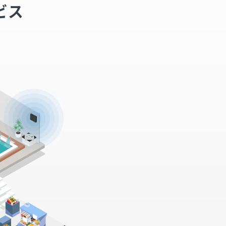
ービス
。