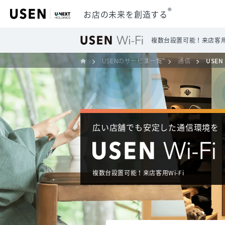
®
お店の未来を創造する
複数台設置可能！来店客用W
USENのサービス一覧
通信
USEN 
広い店舗でも安定した​通信環境を
複数台設置可能！来店客用Wi-Fi