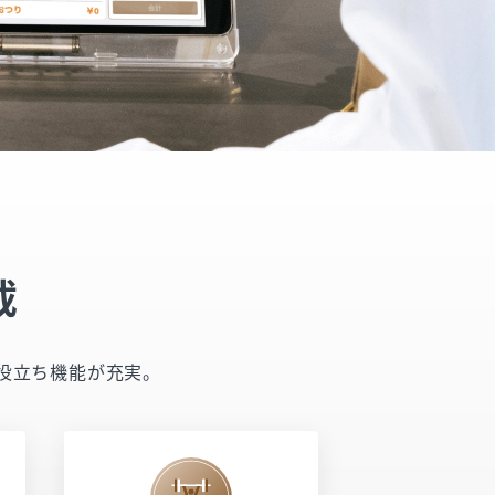
載
役立ち機能が充実。