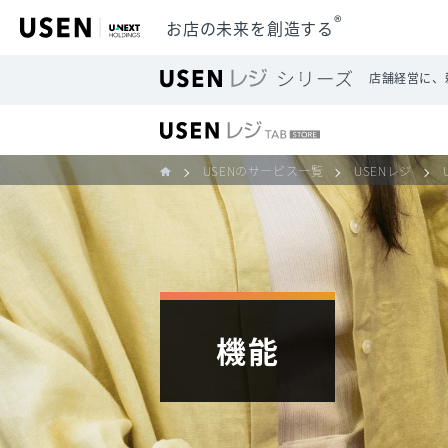
®
お店の未来を創造する
店舗経営に、
USENのサービス一覧
USENレジ
機能