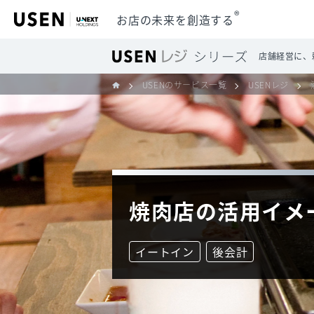
®
お店の未来を創造する
店舗経営に、
USENのサービス一覧
USENレジ
焼肉店の
活用イメ
イートイン
後会計