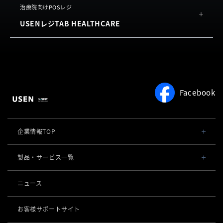
USEN Ticket & Pay
概要
治療院向けPOSレジ
よくある質問
USENレジTAB HEALTHCARE
機能
利用規約
お客様の声
サロン向け予約システム
概要
よくある質問
USEN RESERVE BEAUTY
機能
利用規約
よくある質問
Facebook
利用規約
企業情報TOP
会社概要・役員一覧
製品・サービス一覧
事業内容
導入事例
ニュース
POSレジ 他
社長メッセージ
お役立ち情報
USENレジ
オーダーシステム
お客様サポートサイト
沿革
USENセルフレジ