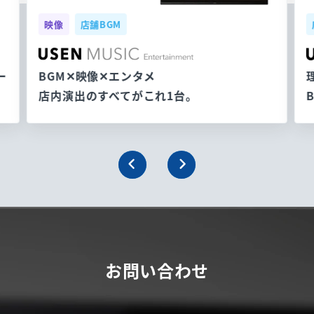
映像
店舗BGM
ー
BGM✕映像✕エンタメ
店内演出のすべてがこれ1台。
お問い合わせ