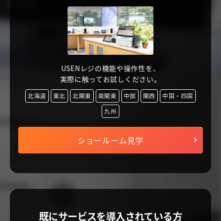
USENレジの機能や操作性を、
実際に触ってお試しください。
北海道
東北
北関東
南関東
中部
関西
中国・四国
九州
ショールーム見学
既にサービスを導入されている方