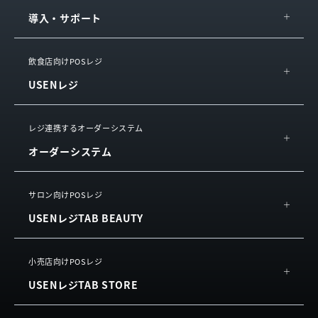
導入・サポート
IT導入補助金
飲食店向けPOSレジ
USENレジ
導入の流れ・サポート
サービス連携
概要
レジ連携するオーダーシステム
お役立ち情報
オーダーシステム
機能
サービスをご利用中の方
活用イメージ
USEN ハンディ
サロン向けPOSレジ
動画で知る
USENレジTAB BEAUTY
USEN Mobile Order
お客様の声
利用規約
（単体導入）
よくある質問
概要
小売店向けPOSレジ
USEN Tablet Order
利用規約
USENレジTAB STORE
機能
利用規約
（単体導入）
お客様の声