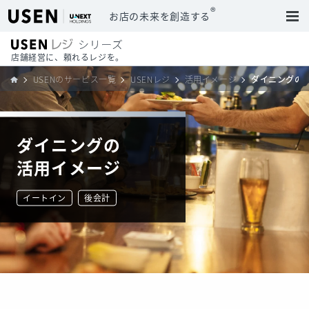
®
お店の未来を創造する
店舗経営に、頼れるレジを。
USENのサービス一覧
USENレジ
活用イメージ
ダイニングの
ダイニングの
活用イメージ
イートイン
後会計