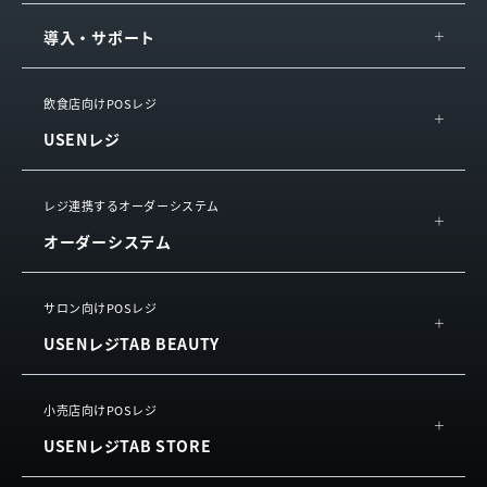
導入・サポート
IT導入補助金
飲食店向けPOSレジ
USENレジ
導入の流れ・サポート
サービス連携
概要
レジ連携するオーダーシステム
お役立ち情報
オーダーシステム
機能
サービスをご利用中の方
活用イメージ
USEN ハンディ
サロン向けPOSレジ
動画で知る
USENレジTAB BEAUTY
USEN Mobile Order
お客様の声
利用規約
（単体導入）
よくある質問
概要
小売店向けPOSレジ
USEN Tablet Order
利用規約
USENレジTAB STORE
機能
利用規約
（単体導入）