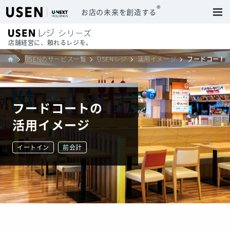
®
お店の未来を創造する
店舗経営に、頼れるレジを。
USENのサービス一覧
USENレジ
活用イメージ
フードコート
フードコートの
活用イメージ
イートイン
前会計