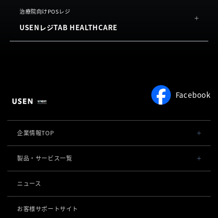
お客様の声
USEN Ticket & Pay
概要
治療院向けPOSレジ
よくある質問
USENレジTAB HEALTHCARE
機能
利用規約
お客様の声
サロン向け予約システム
概要
よくある質問
USEN RESERVE BEAUTY
機能
利用規約
よくある質問
Facebook
利用規約
企業情報TOP
会社概要・役員一覧
製品・サービス一覧
事業内容
導入事例
ニュース
POSレジ 他
社長メッセージ
お役立ち情報
USENレジ
オーダーシステム
お客様サポートサイト
沿革