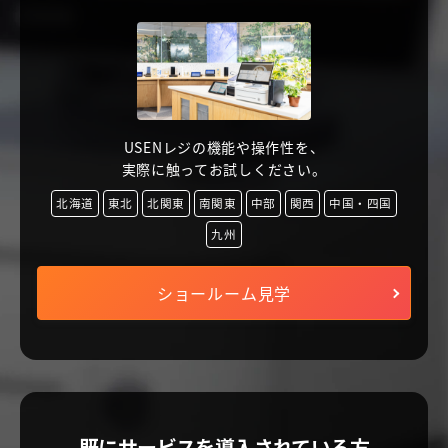
USENレジの機能や操作性を、
実際に触ってお試しください。
北海道
東北
北関東
南関東
中部
関西
中国・四国
九州
ショールーム見学
既にサービスを導入されている方