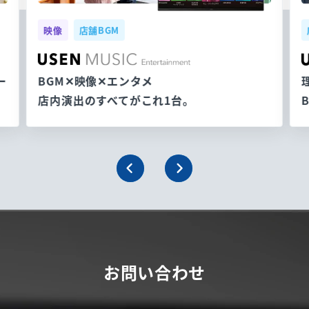
映像
店舗BGM
ー
BGM✕映像✕エンタメ
店内演出のすべてがこれ1台。
お問い合わせ