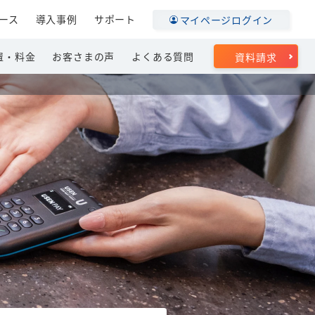
ース
導入事例
サポート
マイページログイン
置・料金
お客さまの声
よくある質問
資料請求