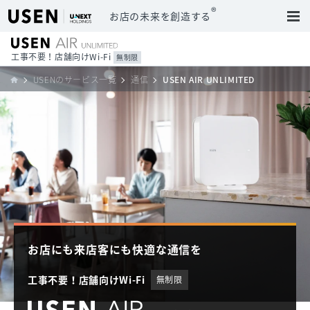
®
お店の未来を創造する
工事不要！店舗向けWi-Fi
無制限
USENのサービス一覧
通信
USEN AIR UNLIMITED
お店にも来店客にも快適な通信を
工事不要！店舗向けWi-Fi
無制限