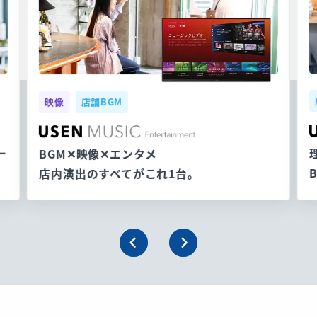
映像
店舗BGM
ー
BGM✕映像✕エンタメ
店内演出のすべてがこれ1台。