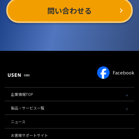
問い合わせる
Facebook
企業情報TOP
会社概要・役員一覧
製品・サービス一覧
事業内容
導入事例
ニュース
POSレジ 他
社長メッセージ
お役立ち情報
沿革
USENレジ
オーダーシステム
お客様サポートサイト
事業所一覧