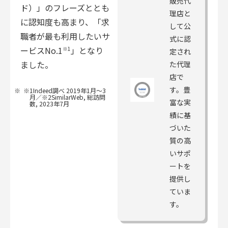
販売代
ド）」のフレーズととも
理店と
に認知度も高まり、「求
して公
職者が最も利用したいサ
式に認
ービスNo.1
」となり
※1
定され
ました。
た代理
店で
す。豊
※1Indeed調べ 2019年1月～3
月／※2SimilarWeb, 総訪問
富な実
数, 2023年7月
績に基
づいた
質の高
いサポ
ートを
提供し
ていま
す。