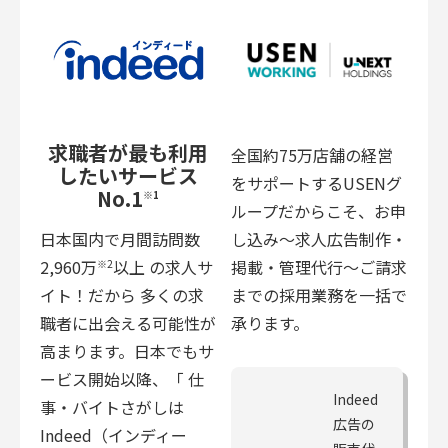
求職者が最も利用
全国約75万店舗の経営
したいサービス
をサポートするUSENグ
No.1
※1
ループだからこそ、お申
日本国内で月間訪問数
し込み〜求人広告制作・
2,960万
以上 の求人サ
掲載・管理代行〜ご請求
※2
イト！だから 多くの求
までの採用業務を一括で
職者に出会える可能性が
承ります。
高まります。日本でもサ
ービス開始以降、「 仕
Indeed
事・バイトさがしは
広告の
Indeed（インディー