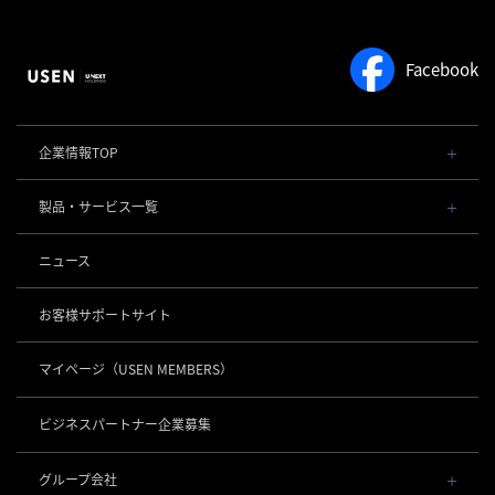
Facebook
企業情報TOP
会社概要・役員一覧
製品・サービス一覧
事業内容
導入事例
POSレジ 他
ニュース
社長メッセージ
お役立ち情報
USENレジ
オーダーシステム
沿革
お客様サポートサイト
USENセルフレジ
USEN Ticket & Pay
事業所一覧
キャッシュレス決済
USENレジTAB BEAUTY
USEN ハンディ
マイページ
（USEN MEMBERS）
店舗DX
USEN PAY
USENレジTAB STORE
ロボティクス
USEN Mobile Order
+
数字で見るUSEN
USEN PAY
USENレジTAB HEALTHCARE
KettyBot Pro（配膳）
ビジネスパートナー企業募集
USEN Tablet Order
集客・予約
USEN PAY ENTRY
サスティナビリティ
勤怠管理「USEN スタッフシフト」
PuduBot2（配膳）
USEN Order & Pay
USEN SMART RESERVE
⁩音楽配信
USEN PAY QR
BellaBot Pro（配膳）
グループ会社
グループ会社
USEN My Menu Premium
ヒトサラ