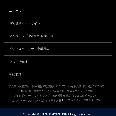
事業内容
導入事例
POSレジ 他
ニュース
社長メッセージ
お役立ち情報
USENレジ
オーダーシステム
沿革
お客様サポートサイト
USENセルフレジ
USEN Ticket & Pay
事業所一覧
キャッシュレス決済
USENレジTAB BEAUTY
USEN ハンディ
マイページ
（USEN MEMBERS）
店舗DX
USEN PAY
USENレジTAB STORE
ロボティクス
USEN Mobile Order
+
数字で見るUSEN
USEN PAY
USENレジTAB HEALTHCARE
KettyBot Pro（配膳）
ビジネスパートナー企業募集
USEN Tablet Order
集客・予約
USEN PAY ENTRY
サスティナビリティ
勤怠管理「USEN スタッフシフト」
PuduBot2（配膳）
USEN Order & Pay
USEN SMART RESERVE
⁩音楽配信
USEN PAY QR
BellaBot Pro（配膳）
グループ会社
グループ会社
USEN My Menu Premium
ヒトサラ
USEN MUSIC
PUDU T300（運搬）
通信
USEN & U-NEXT GROUP
採用情報
SAVOR JAPAN
USEN MUSIC Entertainment
登録商標
株式会社 U-NEXT HOLDINGS
PUDU CC1（清掃）
USEN AIR UNLIMITED
アプリンク
電話
OTORAKU -音・楽-
登録第７０２６４７０号
KLEENBOT C40（清掃）
USEN AIR
サロン向け予約システム
個人情報保護方針
USEN PHONE
個人情報の取り扱いについて
特定個人情報の取扱いについて
登録第７０２６８８０号
CM録音機能つきBGM
防犯カメラ
KLEENBOT C30（清掃）
「USEN RESERVE BEAUTY」
USEN光
勧誘方針
情報セキュリティ基本方針
サステナビリティ活動
登録第６６５８３１３号
サイトポリシー
海外店舗BGM
サイトマップ
放送番組審議会
SDGsの取組みについて
USEN Camera
登録第６６１８６０３号
PUDU MT1（清掃）
USEN Wi-Fi
サイネージ
マルチステークホルダー方針
カスタマーハラスメントに対する基本方針
登録第６３８６７４６号
複数店舗の配信管理
NEXTクラウドビュー
USEN GATE 02
USENサイネージ
登録第６１５８６１６号
開業サポート
WEDDING MUSIC BOX
USEN Camera ライト
登録第６０１６５１３号
Copyright © USEN CORPORATION All Rights Reserved.