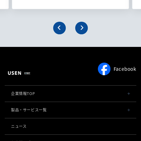
Facebook
企業情報TOP
会社概要・役員一覧
製品・サービス一覧
事業内容
導入事例
ニュース
POSレジ 他
社長メッセージ
お役立ち情報
USENレジ