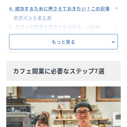
立地選びのポイント
メニュー開発のコツ
どのくらいの資金が必要ですか？
4. 成功するために押さえておきたい！この記事
ビジネスプランの作成
どのような許可が必要ですか？
のポイントまとめ
必要な許可と手続き
成功するための秘訣は何ですか？
5. カフェの開業を成功させるなら、USEN
内装と設備の準備
お店の開業に必要なサービスがまとめて揃う
採用とスタッフトレーニング
もっと見る
「USENおまかせプラン」
カフェ開業に必要なステップ7選