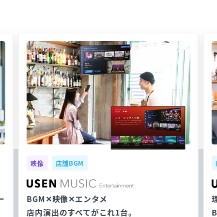
映像
店舗BGM
ー
BGM✕映像✕エンタメ
店内演出のすべてがこれ1台。