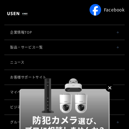
Facebook
企業情報TOP
会社概要・役員一覧
製品・サービス一覧
事業内容
導入事例
ニュース
POSレジ 他
社長メッセージ
お役立ち情報
USENレジ
オーダーシステム
お客様サポートサイト
沿革
USENセルフレジ
USEN Ticket & Pay
キャッシュレス決済
マイページ
（USEN MEMBERS）
事業所一覧
USENレジTAB BEAUTY
USEN ハンディ
USEN PAY
ロボティクス
店舗DX
USENレジTAB STORE
ビジネスパートナー企業募集
USEN Mobile Order
+
USEN PAY
KettyBot Pro（配膳）
USENレジTAB HEALTHCARE
数字で見るUSEN
集客・予約
USEN Tablet Order
グループ会社
USEN PAY ENTRY
PuduBot2（配膳）
勤怠管理「USEN スタッフシフト」