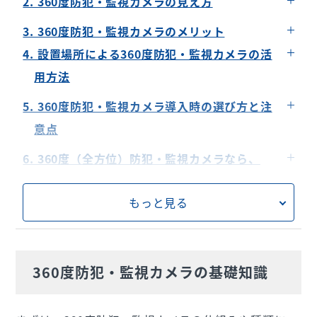
2. 360度防犯・監視カメラの見え方
360度防犯・監視カメラの種類
約360度の視野をカバーする
3. 360度防犯・監視カメラのメリット
四隅が曲がったように見える
4. 設置場所による360度防犯・監視カメラの活
用方法
飲食店
5. 360度防犯・監視カメラ導入時の選び方と注
小売店
意点
銀行
カメラの画質や録画機能の確認ポイント
6. 360度（全方位）防犯・監視カメラなら、
駐車場
設置方法と場所の最適化
USENのカメラがおすすめ！
建設現場
もっと見る
オフィス
360度防犯・監視カメラの基礎知識