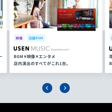
映像
店舗BGM
ー
BGM✕映像✕エンタメ
店内演出のすべてがこれ1台。