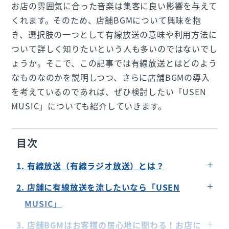
お店の雰囲気に合った音楽は集客に良い影響を与えて
くれます。そのため、店舗BGMについて興味を抱
き、選択肢の一つとして有線放送の意味や利用方法に
ついて詳しく知りたいという人も多いのではないでし
ょうか。そこで、この記事では有線放送とはどのよう
なものなのかを説明しつつ、さらに店舗BGMの導入
を考えているのであれば、ぜひ検討したい「USEN
MUSIC」についても紹介していきます。
目次
1. 有線放送（有線ラジオ放送）とは？
「有線放送」とは
2. 店舗に有線放送を流したいなら「USEN
有線放送はどこで使われているの？どんなメリッ
MUSIC」
トがあるの？
「USEN MUSIC」とは
3. 店舗BGMはお客様の居心地に関わる！お店に
著作権の処理は本当に大丈夫なの？