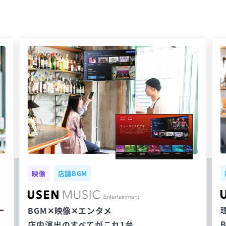
映像
店舗BGM
ー
BGM✕映像✕エンタメ
店内演出のすべてがこれ1台。