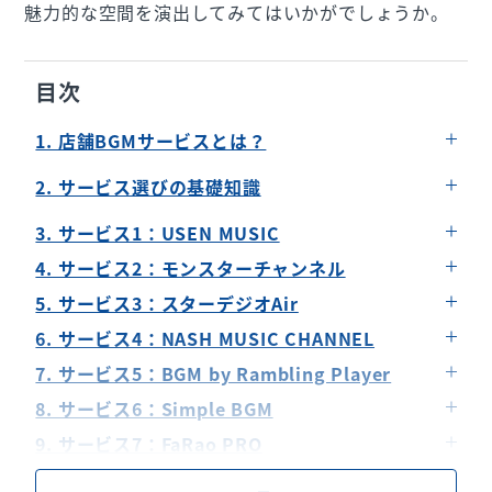
魅力的な空間を演出してみてはいかがでしょうか。
目次
1. 店舗BGMサービスとは？
BGMがもたらす店舗への効果
2. サービス選びの基礎知識
選ぶ際のポイントと事前準備
プレイリストのカスタマイズ性について
3. サービス1：USEN MUSIC
店舗のジャンルに合ったサウンド選択
著作権とライセンスの重要性
4. サービス2：モンスターチャンネル
費用対効果の考え方
5. サービス3：スターデジオAir
6. サービス4：NASH MUSIC CHANNEL
7. サービス5：BGM by Rambling Player
8. サービス6：Simple BGM
9. サービス7：FaRao PRO
10. サービス8：USEN MUSIC Entertainment