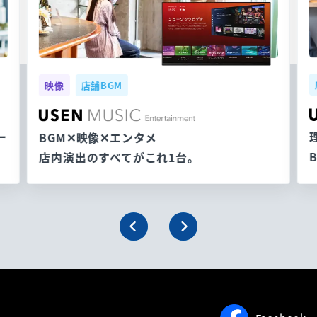
映像
店舗BGM
ー
BGM✕映像✕エンタメ
店内演出のすべてがこれ1台。