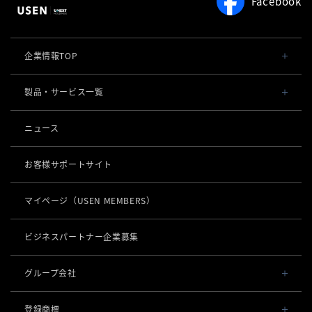
Facebook
企業情報TOP
会社概要・役員一覧
製品・サービス一覧
事業内容
導入事例
ニュース
POSレジ 他
社長メッセージ
お役立ち情報
USENレジ
オーダーシステム
お客様サポートサイト
沿革
USENセルフレジ
USEN Ticket & Pay
キャッシュレス決済
マイページ
（USEN MEMBERS）
事業所一覧
USENレジTAB BEAUTY
USEN ハンディ
USEN PAY
ロボティクス
店舗DX
USENレジTAB STORE
ビジネスパートナー企業募集
USEN Mobile Order
+
USEN PAY
KettyBot Pro（配膳）
USENレジTAB HEALTHCARE
数字で見るUSEN
集客・予約
USEN Tablet Order
グループ会社
USEN PAY ENTRY
PuduBot2（配膳）
勤怠管理「USEN スタッフシフト」
USEN SMART RESERVE
サスティナビリティ
USEN & U-NEXT GROUP
USEN Order & Pay
⁩音楽配信
USEN PAY QR
登録商標
BellaBot Pro（配膳）