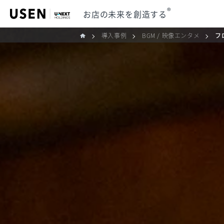
®
お店の未来を創造する
導入事例
BGM / 映像エンタメ
フ