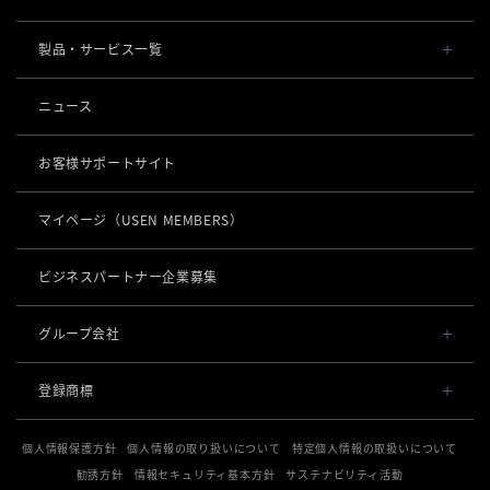
会社概要・役員一覧
製品・サービス一覧
事業内容
導入事例
ニュース
POSレジ 他
社長メッセージ
お役立ち情報
USENレジ
オーダーシステム
お客様サポートサイト
沿革
USENセルフレジ
USEN Ticket & Pay
キャッシュレス決済
マイページ
（USEN MEMBERS）
事業所一覧
USENレジTAB BEAUTY
USEN ハンディ
USEN PAY
ロボティクス
店舗DX
USENレジTAB STORE
ビジネスパートナー企業募集
USEN Mobile Order
+
USEN PAY
KettyBot Pro（配膳）
USENレジTAB HEALTHCARE
数字で見るUSEN
集客・予約
USEN Tablet Order
グループ会社
USEN PAY ENTRY
PuduBot2（配膳）
勤怠管理「USEN スタッフシフト」
USEN SMART RESERVE
サスティナビリティ
USEN & U-NEXT GROUP
USEN Order & Pay
⁩音楽配信
USEN PAY QR
登録商標
BellaBot Pro（配膳）
株式会社 U-NEXT HOLDINGS
ヒトサラ
グループ会社
USEN My Menu Premium
USEN MUSIC
通信
登録第７０２６４７０号
PUDU T300（運搬）
SAVOR JAPAN
個人情報保護方針
個人情報の取り扱いについて
特定個人情報の取扱いについて
登録第７０２６８８０号
USEN MUSIC Entertainment
採用情報
USEN AIR UNLIMITED
PUDU CC1（清掃）
勧誘方針
情報セキュリティ基本方針
サステナビリティ活動
電話
登録第６６５８３１３号
アプリンク