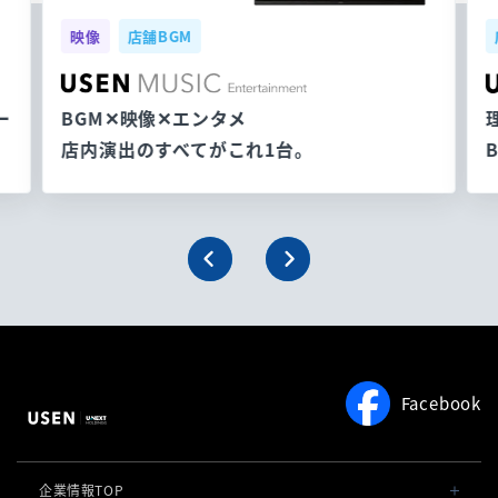
映像
店舗BGM
ー
BGM✕映像✕エンタメ
店内演出のすべてがこれ1台。
Facebook
企業情報TOP