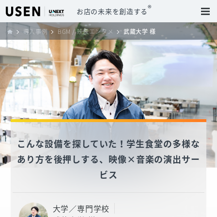
®
お店の未来を創造する
導入事例
BGM / 映像エンタメ
武蔵大学 様
こんな設備を探していた！学生食堂の多様な
あり方を後押しする、映像×音楽の演出サー
ビス
大学／専門学校