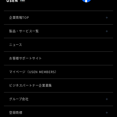
企業情報TOP
会社概要・役員一覧
製品・サービス一覧
事業内容
導入事例
ニュース
POSレジ 他
社長メッセージ
お役立ち情報
USENレジ
オーダーシステム
お客様サポートサイト
沿革
USENセルフレジ
USEN Ticket & Pay
キャッシュレス決済
マイページ
（USEN MEMBERS）
事業所一覧
USENレジTAB BEAUTY
USEN ハンディ
USEN PAY
ロボティクス
店舗DX
USENレジTAB STORE
ビジネスパートナー企業募集
USEN Mobile Order
+
USEN PAY
KettyBot Pro（配膳）
USENレジTAB HEALTHCARE
数字で見るUSEN
集客・予約
USEN Tablet Order
グループ会社
USEN PAY ENTRY
PuduBot2（配膳）
勤怠管理「USEN スタッフシフト」
USEN SMART RESERVE
サスティナビリティ
USEN & U-NEXT GROUP
USEN Order & Pay
⁩音楽配信
USEN PAY QR
登録商標
BellaBot Pro（配膳）
株式会社 U-NEXT HOLDINGS
ヒトサラ