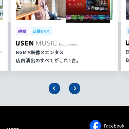
映像
店舗BGM
ー
BGM✕映像✕エンタメ
店内演出のすべてがこれ1台。
Facebook