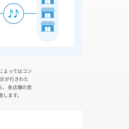
によってはコン
指示が行きわた
e」なら、各店舗の放
現します。