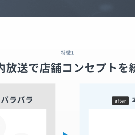
特徴1
内放送で店舗コンセプトを
がバラバラ
after