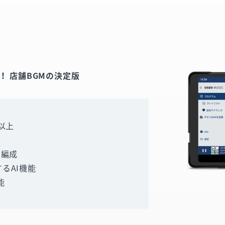
 店舗BGMの決定版
以上
動編成
るAI機能
能