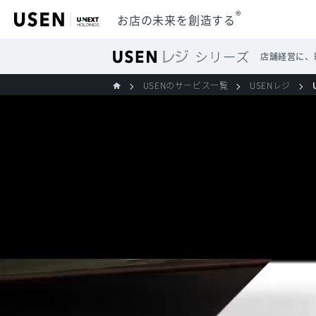
®
お店の未来を創造する
店舗経営に、
USENのサービス一覧
USENレジ