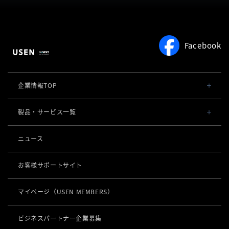
Facebook
企業情報TOP
会社概要・役員一覧
製品・サービス一覧
事業内容
導入事例
ニュース
POSレジ 他
社長メッセージ
お役立ち情報
USENレジ
オーダーシステム
お客様サポートサイト
沿革
USENセルフレジ
USEN Ticket & Pay
キャッシュレス決済
マイページ
（USEN MEMBERS）
事業所一覧
USENレジTAB BEAUTY
USEN ハンディ
USEN PAY
ロボティクス
店舗DX
USENレジTAB STORE
ビジネスパートナー企業募集
USEN Mobile Order
+