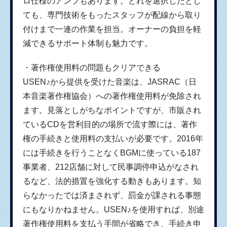
ロ仕様のアンプもあります。どれを選択したとし
ても、専門技術をもったスタッフが配線から取り
付けまで一連の作業を担当。オーナーの負担を軽
減できるサポート体制も魅力です。
・著作権使用料の問題もクリアできる
USEN♪から提供を受けた音楽は、JASRAC（日
本音楽著作権協会）への著作権使用料が免除され
ます。見落としがちなポイントですが、市販され
ているCDを営利目的の場所で流す際には、著作
権の手続きと使用料の支払いが必要です。2016年
には手続きを行うことなくBGMに使っている187
事業者、212店舗に対して民事調停申込がなされ
るなど、法的措置を強化する動きもあります。知
らなかったでは済まされず、罰金が課される事態
にもなりかねません。USEN♪を使用すれば、別途
著作権使用料を支払う手間が省略でき、手続き申