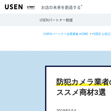
®
お店の未来を創造する
USENパートナー制度
USENパートナー企業募集 HOME
>
代理店 お役
防犯カメラ業者
ススメ商材3選
2019/01/14