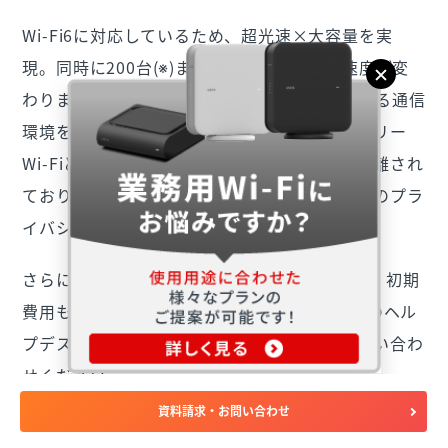
Wi-Fi6に対応しているため、超光速×大容量を実
現。同時に200台(※)まで端末を接続しても速度が変
わりません。来店客にも快適にご利用いただける通信
環境をご提供します。また、来店客向け用のフリー
Wi-Fiと店舗用Wi-Fiのネットワークは完全に分離され
ており、店舗のセキュリティだけでなくお客様のプラ
イバシーも守られます。
さらに「USEN AIR」同様、初月利用料は無料、初期
費用も実質0円ではじめられ、24時間・365日のヘル
プデスクを設置しています。ぜひお気軽にお問い合わ
せください。
資料請求・お問い合わせ
「USEN Wi-Fi」のお問い合わせはこちら(無料)＞