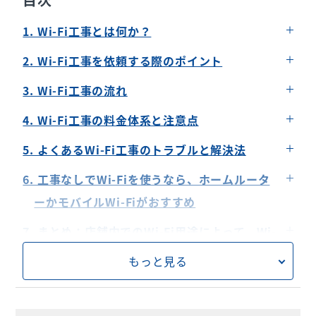
1. Wi-Fi工事とは何か？
Wi-Fiの基本的な仕組み
2. Wi-Fi工事を依頼する際のポイント
Wi-Fiルーターの役割
業者選びの基準
3. Wi-Fi工事の流れ
工事前に確認すべきこと
事前準備
4. Wi-Fi工事の料金体系と注意点
工事当日の注意点
一般的な料金の内訳
5. よくあるWi-Fi工事のトラブルと解決法
工事後の確認事項
追加料金が発生するケース
接続が不安定な場合
6. 工事なしでWi-Fiを使うなら、ホームルータ
電波が届かない場合
ーかモバイルWi-Fiがおすすめ
ホームルーターを使用するメリット
7. まとめ：店舗内でのWi-Fi用途によって、Wi-
モバイルWi-Fiを使用するメリット
Fi工事の必要性を決める必要がある
もっと見る
8. USENなら店舗利用に特化したWi-Fiをご用
意！