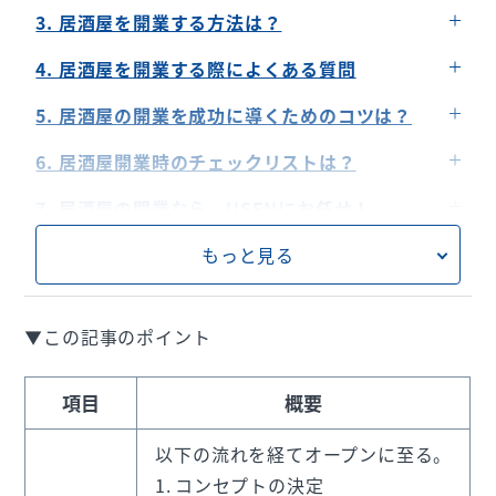
2. 事業計画を作成する（1年～半年前）
物件取得費・テナント賃借費
3. 居酒屋を開業する方法は？
3. 物件を探す（半年前）
内外装工事費
個人で開業する
4. 居酒屋を開業する際によくある質問
4. 資金調達をする・融資を受ける（半年前）
機械・什器・設備費
フランチャイズで開業する
赤字経営率・黒字経営率は？
5. 居酒屋の開業を成功に導くためのコツは？
5. 内外装工事を行う（3ヶ月前）
運転資金
個人事業主と法人のどちらがよいのか？
6. 機器・什器・備品の選定・設置を行う（3ヶ月
1.自店舗のコンセプト・ターゲットを明確にし、
6. 居酒屋開業時のチェックリストは？
前）
店舗の運営をする
各種届出・手続き
7. 居酒屋の開業なら、USENにお任せ！
7. 必要な資格の取得、許可・認可の手続きを行う
2.原価管理を徹底する
（2ヶ月前）
設備・備品・什器
0円から始められる飲食店向けPOSレジ「USENレ
3.お客様体験の質を向上させる
もっと見る
ジ」
8. 集客・販促を準備・実施する（2ヶ月前）
オペレーション
4.DXで店舗オペレーションを効率化する
9. スタッフの募集・研修を開始する（1ヶ月前）
USENのオーダーシステム
販促・集客
▼この記事のポイント
10. オープン
キャッシュレス決済「USEN PAY」
USENの開業支援サービス「開業おまかせプラ
項目
概要
ン」
以下の流れを経てオープンに至る。
コンセプトの決定