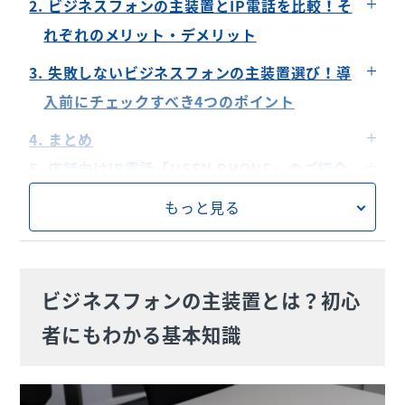
2. ビジネスフォンの主装置とIP電話を比較！そ
なぜ主装置が必要？家庭用電話との違い
れぞれのメリット・デメリット
必要なコストと設置環境
3. 失敗しないビジネスフォンの主装置選び！導
拡張性や保守管理
入前にチェックすべき4つのポイント
通話品質と安定性
従業員数と企業規模
4. まとめ
設置環境と配線工事
5. 店舗向けIP電話「USEN PHONE」のご紹介
必要な機能の洗い出し
もっと見る
サポート・メンテナンス体制
ビジネスフォンの主装置とは？初心
者にもわかる基本知識