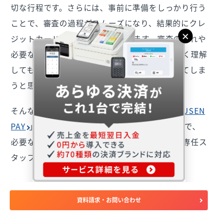
切な行程です。さらには、事前に準備をしっかり行う
ことで、審査の過程がスムーズになり、結果的にクレ
ジットカード決済の導入が早まります。審査の流れや
必要な準備事項、審査に通るためのコツを正しく理解
しても、提出に必要な審査資料など不安が残ってしま
うと思います。
そんな方には、キャッシュレス決済サービス「
USEN
PAY
」などの決済代行サービスを利用することで、
必要な決済端末の手配と審査資料のご準備まで専任ス
タッフがフォローさせていただきます。
クレジットカード決済の導入は「USEN PAY
資料請求・お問い合わせ
シリーズ」がおすすめ