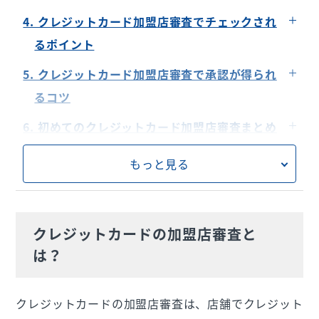
準備に必要な期間
STEP.1：申請書の記入と提出
4. クレジットカード加盟店審査でチェックされ
STEP.2：審査結果の通知
るポイント
＜主な審査項目＞
5. クレジットカード加盟店審査で承認が得られ
ビジネスの信頼性と安定性
るコツ
売上と取引記録の確認
書類作成のベストプラクティス
6. 初めてのクレジットカード加盟店審査まとめ
信頼性向上のためのポイント
クレジットカード決済の導入は「USEN PAYシリ
もっと見る
ーズ」がおすすめ
クレジットカードの加盟店審査と
は？
クレジットカードの加盟店審査は、店舗でクレジット