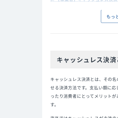
初期費用がかかる
もっ
導入にあたって準備が必要
現金管理も同時に行う必要があ
故障時や災害の際に使えない可
決済手数料が発生する
現金化に時間がかかる
キャッシュレス決済
4. 【消費者】キャッシュレス決
現金を持ち歩かなくてよい
キャッシュレス決済とは、その名
衛生面でリスク回避ができる
せる決済方法です。支払い額に応
決済がスムーズ
ったり消費者にとってメリットが
ポイントが獲得できる
す。
お得に買い物ができる