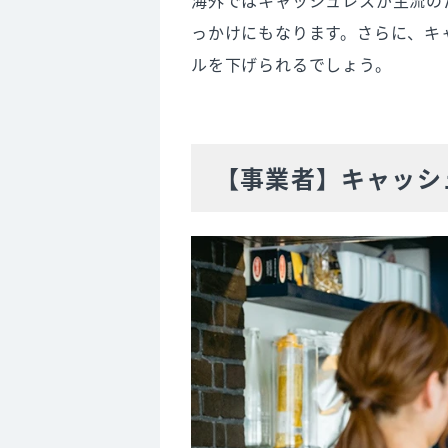
海外ではキャッシュレスが主流の
5. 【消費者】キャッシュレス決
っかけにもなります。さらに、キ
キャッシュレス決済に対応して
ルを下げられるでしょう。
不正利用されるリスクがある
端末の故障・災害時には利用で
6. キャッシュレス決済の種類
【事業者】キャッシ
クレジットカード
デビットカード
電子マネー
QRコード決済
7. キャッシュレス決済の導入方法
直接契約もしくは決済代行会社
申し込み
審査を受ける