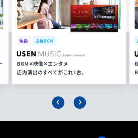
映像
店舗BGM
ー
BGM✕映像✕エンタメ
店内演出のすべてがこれ1台。