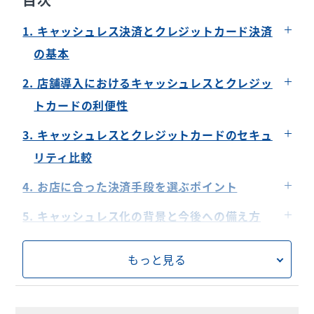
1. キャッシュレス決済とクレジットカード決済
の基本
キャッシュレス決済とは？
2. 店舗導入におけるキャッシュレスとクレジッ
クレジットカード決済とは？
トカードの利便性
キャッシュレス決済のメリットとデメリット
3. キャッシュレスとクレジットカードのセキュ
クレジットカード決済のメリットとデメリット
リティ比較
キャッシュレス決済におけるセキュリティの特徴
4. お店に合った決済手段を選ぶポイント
クレジットカード決済におけるセキュリティの特
顧客層に応じた決済手段の選び方
5. キャッシュレス化の背景と今後への備え方
徴
店舗の業種による最適な決済手段の選択
6. キャッシュレスとクレジットカードの違いを
もっと見る
知って得られる知識のまとめ