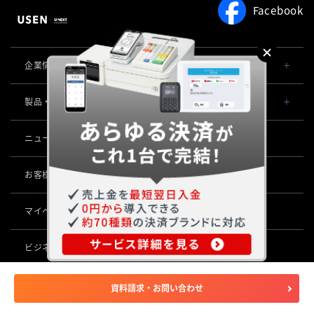
Facebook
企業情報TOP
会社概要・役員一覧
製品・サービス一覧
事業内容
導入事例
ニュース
POSレジ 他
社長メッセージ
お役立ち情報
USENレジ
オーダーシステム
お客様サポートサイト
沿革
USENセルフレジ
USEN Ticket & Pay
キャッシュレス決済
マイページ
（USEN MEMBERS）
事業所一覧
USENレジTAB BEAUTY
USEN ハンディ
USEN PAY
ロボティクス
店舗DX
USENレジTAB STORE
ビジネスパートナー企業募集
USEN Mobile Order
+
USEN PAY
KettyBot Pro（配膳）
USENレジTAB HEALTHCARE
数字で見るUSEN
集客・予約
USEN Tablet Order
グループ会社
資料請求・お問い合わせ
USEN PAY ENTRY
PuduBot2（配膳）
勤怠管理「USEN スタッフシフト」
USEN SMART RESERVE
サスティナビリティ
USEN & U-NEXT GROUP
USEN Order & Pay
⁩音楽配信